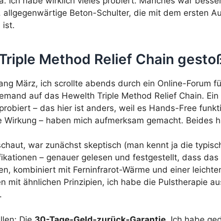
. Ich habe wirklich vieles probiert. Manches war besser
 allgegenwärtige Beton-Schulter, die mit dem ersten A
ist.
Triple Method Relief Chain gesto
ang März, ich scrollte abends durch ein Online-Forum f
emand auf das Hewelth Triple Method Relief Chain. Ei
biert – das hier ist anders, weil es Hands-Free funktio
e Wirkung – haben mich aufmerksam gemacht. Beides hat
haut, war zunächst skeptisch (man kennt ja die typisc
fikationen – genauer gelesen und festgestellt, dass das 
hen, kombiniert mit Ferninfrarot-Wärme und einer leichte
 mit ähnlichen Prinzipien, ich habe die Pulstherapie 
.
llen: Die
30-Tage-Geld-zurück-Garantie
. Ich habe ge