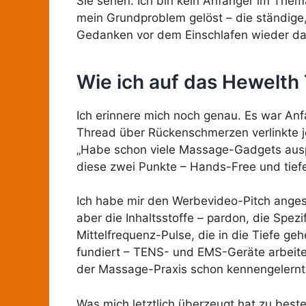
Sie sehen: Ich bin kein Anfänger im Thema
mein Grundproblem gelöst – die ständige,
Gedanken vor dem Einschlafen wieder da 
Wie ich auf das Hewelth 
Ich erinnere mich noch genau. Es war Anf
Thread über Rückenschmerzen verlinkte j
„Habe schon viele Massage-Gadgets auspro
diese zwei Punkte – Hands-Free und tief
Ich habe mir den Werbevideo-Pitch angesc
aber die Inhaltsstoffe – pardon, die Spezi
Mittelfrequenz-Pulse, die in die Tiefe ge
fundiert – TENS- und EMS-Geräte arbeiten
der Massage-Praxis schon kennengelernt
Was mich letztlich überzeugt hat zu beste