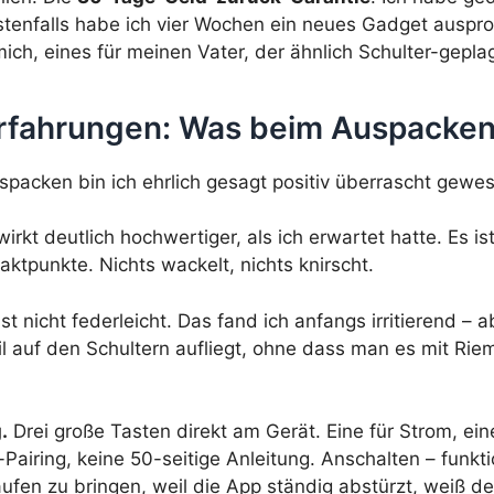
enfalls habe ich vier Wochen ein neues Gadget ausprob
mich, eines für meinen Vater, der ähnlich Schulter-geplagt
rfahrungen: Was beim Auspacken s
acken bin ich ehrlich gesagt positiv überrascht gewesen
irkt deutlich hochwertiger, als ich erwartet hatte. Es is
ktpunkte. Nichts wackelt, nichts knirscht.
st nicht federleicht. Das fand ich anfangs irritierend – 
l auf den Schultern aufliegt, ohne dass man es mit Rie
.
Drei große Tasten direkt am Gerät. Eine für Strom, eine
airing, keine 50-seitige Anleitung. Anschalten – funktio
fen zu bringen, weil die App ständig abstürzt, weiß d