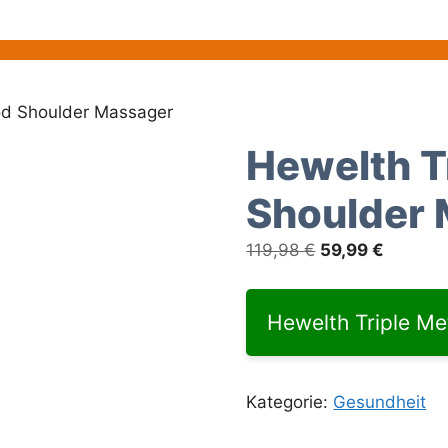
od Shoulder Massager
Hewelth T
Shoulder
Ursprünglicher
Aktuelle
119,98
€
59,99
€
Preis
Preis
war:
ist:
Hewelth Triple Me
119,98 €
59,99 €
Kategorie:
Gesundheit