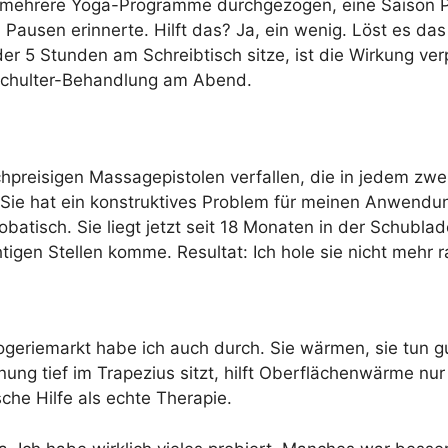
be mehrere Yoga-Programme durchgezogen, eine Saison 
n Pausen erinnerte. Hilft das? Ja, ein wenig. Löst es d
r 5 Stunden am Schreibtisch sitze, ist die Wirkung verp
e Schulter-Behandlung am Abend.
chpreisigen Massagepistolen verfallen, die in jedem z
s: Sie hat ein konstruktives Problem für meinen Anwendu
obatisch. Sie liegt jetzt seit 18 Monaten in der Schubla
htigen Stellen komme. Resultat: Ich hole sie nicht mehr r
ogeriemarkt habe ich auch durch. Sie wärmen, sie tun g
ng tief im Trapezius sitzt, hilft Oberflächenwärme nur
che Hilfe als echte Therapie.