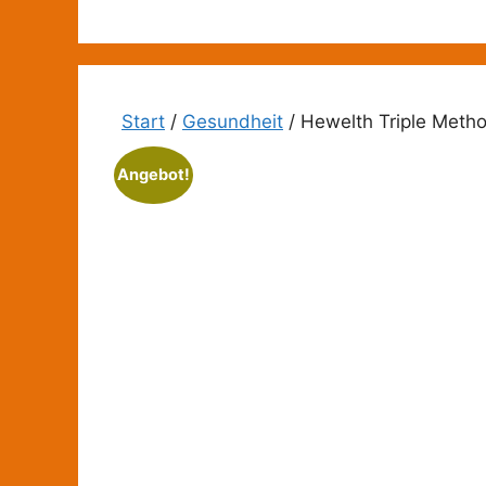
Zum
Inhalt
springen
Start
/
Gesundheit
/ Hewelth Triple Meth
Angebot!