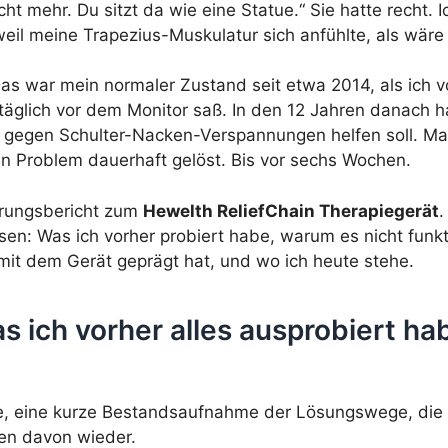
ht mehr. Du sitzt da wie eine Statue.“ Sie hatte recht.
il meine Trapezius-Muskulatur sich anfühlte, als wäre
Das war mein normaler Zustand seit etwa 2014, als ich
 täglich vor dem Monitor saß. In den 12 Jahren danach h
ich gegen Schulter-Nacken-Verspannungen helfen soll.
in Problem dauerhaft gelöst. Bis vor sechs Wochen.
ahrungsbericht zum
Hewelth ReliefChain Therapiegerät
.
n: Was ich vorher probiert habe, warum es nicht funkti
it dem Gerät geprägt hat, und wo ich heute stehe.
 ich vorher alles ausprobiert ha
e, eine kurze Bestandsaufnahme der Lösungswege, die ic
gen davon wieder.