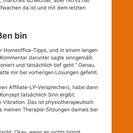
, manches schlechter, aber nichts hat
ufwachen da ist und mit dem letzten
ßen bin
ür Homeoffice-Tipps, und in einem langen
n Kommentar darunter sagte sinngemäß:
niert und tatsächlich tief geht.“ Genau
te mir bei vorherigen Lösungen gefehlt.
hen Affiliate-LP-Versprechen), habe dann
Konzept tatsächlich Sinn ergibt:
n Vibration. Das ist physiotherapeutisch
aus meinen Therapie-Sitzungen damals bei
dacht: Okay, wenn es nichts bringt,