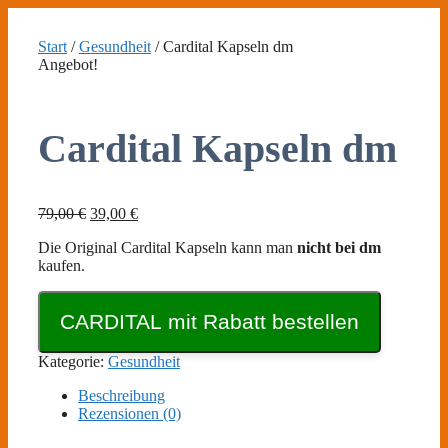
Zum
Inhalt
Start
/
Gesundheit
/ Cardital Kapseln dm
springen
Angebot!
Cardital Kapseln dm
Ursprünglicher
Aktueller
79,00
€
39,00
€
Preis
Preis
Die Original Cardital Kapseln kann man
nicht bei dm
war:
ist:
kaufen.
79,00 €
39,00 €.
CARDITAL mit Rabatt bestellen
Kategorie:
Gesundheit
Beschreibung
Rezensionen (0)