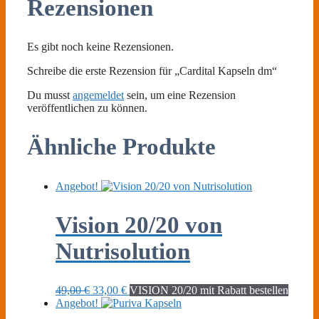
Rezensionen
Es gibt noch keine Rezensionen.
Schreibe die erste Rezension für „Cardital Kapseln dm“
Du musst
angemeldet
sein, um eine Rezension
veröffentlichen zu können.
Ähnliche Produkte
Angebot!
Vision 20/20 von
Nutrisolution
Ursprünglicher
Aktueller
49,00
€
33,00
€
VISION 20/20 mit Rabatt bestellen
Preis
Preis
Angebot!
war:
ist: