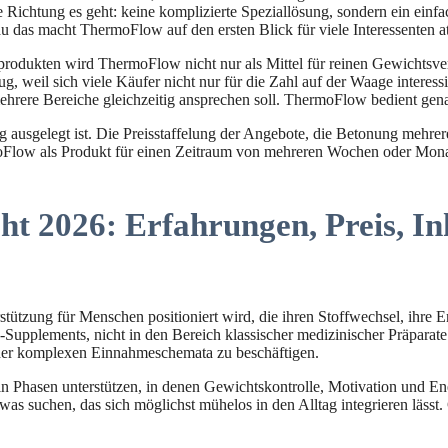
 Richtung es geht: keine komplizierte Speziallösung, sondern ein ein
au das macht ThermoFlow auf den ersten Blick für viele Interessenten at
kten wird ThermoFlow nicht nur als Mittel für reinen Gewichtsverlust
, weil sich viele Käufer nicht nur für die Zahl auf der Waage interess
 mehrere Bereiche gleichzeitig ansprechen soll. ThermoFlow bedient gen
ausgelegt ist. Die Preisstaffelung der Angebote, die Betonung mehrere
low als Produkt für einen Zeitraum von mehreren Wochen oder Monate
t 2026: Erfahrungen, Preis, In
stützung für Menschen positioniert wird, die ihren Stoffwechsel, ihr
Supplements, nicht in den Bereich klassischer medizinischer Präparate. 
der komplexen Einnahmeschemata zu beschäftigen.
Phasen unterstützen, in denen Gewichtskontrolle, Motivation und Ener
s suchen, das sich möglichst mühelos in den Alltag integrieren lässt. G