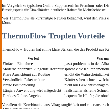
Im Vergleich zu typischen Online-Supplements im Premium- oder Dir
Einstiegspreis für Einzelkäufer, deutlicher Rabatt für Mehrfachbeste
Wer ThermoFlow als kurzfristige Neugier betrachtet, wird den Preis 
können.
ThermoFlow Tropfen Vorteile
ThermoFlow Tropfen hat einige klare Stärken, die das Produkt aus Käu
Vorteil
Warum 
Einfache Einnahme
passt problemlos in den Allt
Moderne pflanzlich klingende Rezeptur
spricht viele Käufer emotiona
Klare Ausrichtung auf Routine
erhöht die Wahrscheinlichke
Verständliche Paketstruktur
Käufer sehen schnell, welche
Breite Positionierung
nicht nur Gewichtsmanageme
Längere Anwendung wird mitgedacht
realistischer als reine Schne
Direktes Online-Angebot
bequem für Käufer, die ohneh
Vor allem die Kombination aus Alltagstauglichkeit und einer ansprec