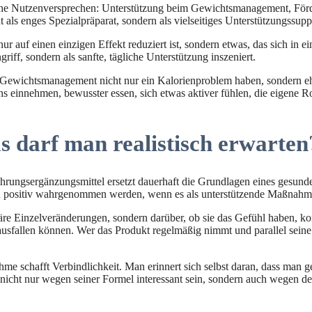
e Nutzenversprechen: Unterstützung beim Gewichtsmanagement, Förder
 als enges Spezialpräparat, sondern als vielseitiges Unterstützungssupp
 nur auf einen einzigen Effekt reduziert ist, sondern etwas, das sich i
iff, sondern als sanfte, tägliche Unterstützung inszeniert.
t Gewichtsmanagement nicht nur ein Kalorienproblem haben, sondern e
 einnehmen, bewusster essen, sich etwas aktiver fühlen, die eigene R
darf man realistisch erwarten
ungsergänzungsmittel ersetzt dauerhaft die Grundlagen eines gesunden
n positiv wahrgenommen werden, wenn es als unterstützende Maßnahme
äre Einzelveränderungen, sondern darüber, ob sie das Gefühl haben, kons
usfallen können. Wer das Produkt regelmäßig nimmt und parallel seine
me schafft Verbindlichkeit. Man erinnert sich selbst daran, dass man ger
nicht nur wegen seiner Formel interessant sein, sondern auch wegen des