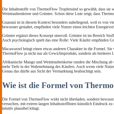
Die Inhaltsstoffe von ThermoFlow Tropfensind so gewählt, dass sie
Weintraubenkerne und Grüntee. Schon diese Liste zeigt, dass ThermoFl
Guaraná ist in diesem Kontext besonders naheliegend, weil es von v
bewusster gestaltet, empfinden viele Nutzer einen leichten Energieverlu
Grüntee ergänzt dieses Konzept sinnvoll. Grüntee ist im Bereich Stoff
Auch psychologisch spielt das eine Rolle: Viele Käufer empfinden Grü
Macawurzel bringt einen etwas anderen Charakter in die Formel. Sie w
ThermoFlow ja nicht nur als Gewichtsprodukt, sondern als breiteres Li
Afrikanische Mango und Weintraubenkerne runden die Mischung ab un
mehr Tiefe in der Wahrnehmung des Käufers. Auch wenn viele Nutzer 
Genau das dürfte aus Sicht der Vermarktung beabsichtigt sein.
Wie ist die Formel von Therm
Die Formel von ThermoFlow wirkt nicht überladen, sondern bewusst so 
versuchen, mit extrem langen Inhaltsstofflisten künstlich Eindruck z
intuitiv plausibel klingt.