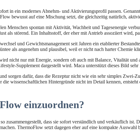
 sofort in ein modernes Abnehm- und Aktivierungsprofil passen. Gen
ow bewusst auf eine Mischung setzt, die gleichzeitig natürlich, aktivi
ielen Menschen spontan mit Aktivität, Wachheit und Tagesenergie verb
st als störend. Ein Inhaltsstoff, der eher mit Antrieb assoziiert wird, p
wechsel und Gewichtsmanagement seit Jahren ein etablierter Bestandteil 
ntee als angenehm und plausibel, weil er nicht nach harter Chemie kli
ird nicht nur mit Energie, sondern oft auch mit Balance, Vitalität un
festyle-Supplement dargestellt wird. Maca unterstützt dieses Bild sehr 
d sorgen dafür, dass die Rezeptur nicht wie ein sehr simples Zwei-
die wissenschaftlichen Hintergründe nicht im Detail kennen, entsteht
oFlow einzuordnen?
zusammengestellt, dass sie sofort verständlich und verkäuflich ist. D
u machen. ThermoFlow setzt dagegen eher auf eine kompakte Auswahl bek