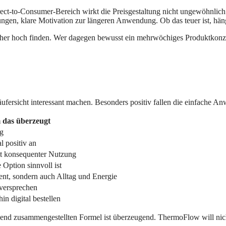
ect-to-Consumer-Bereich wirkt die Preisgestaltung nicht ungewöhnlic
llungen, klare Motivation zur längeren Anwendung. Ob das teuer ist, h
eher hoch finden. Wer dagegen bewusst ein mehrwöchiges Produktkonzep
fersicht interessant machen. Besonders positiv fallen die einfache An
das überzeugt
ag
l positiv an
it konsequenter Nutzung
 Option sinnvoll ist
nt, sondern auch Alltag und Energie
llversprechen
in digital bestellen
hend zusammengestellten Formel ist überzeugend. ThermoFlow will nicht