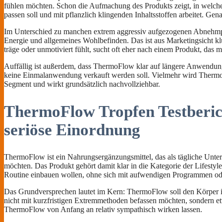
fühlen möchten. Schon die Aufmachung des Produkts zeigt, in welche
passen soll und mit pflanzlich klingenden Inhaltsstoffen arbeitet. Gen
Im Unterschied zu manchen extrem aggressiv aufgezogenen Abnehmprodu
Energie und allgemeines Wohlbefinden. Das ist aus Marketingsicht klug
träge oder unmotiviert fühlt, sucht oft eher nach einem Produkt, das
Auffällig ist außerdem, dass ThermoFlow klar auf längere Anwendung 
keine Einmalanwendung verkauft werden soll. Vielmehr wird ThermoF
Segment und wirkt grundsätzlich nachvollziehbar.
ThermoFlow Tropfen Testberich
seriöse Einordnung
ThermoFlow ist ein Nahrungsergänzungsmittel, das als tägliche Unter
möchten. Das Produkt gehört damit klar in die Kategorie der Lifestyle-
Routine einbauen wollen, ohne sich mit aufwendigen Programmen o
Das Grundversprechen lautet im Kern: ThermoFlow soll den Körper in 
nicht mit kurzfristigen Extremmethoden befassen möchten, sondern etwa
ThermoFlow von Anfang an relativ sympathisch wirken lassen.