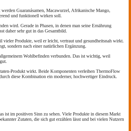
annt werden Guaranásamen, Macawurzel, Afrikanische Mango,
erend und funktionell wirken soll.
unden wird. Gerade in Phasen, in denen man seine Ernährung
asst daher sehr gut in das Gesamtbild.
vieler Produkte, weil er leicht, vertraut und gesundheitsnah wirkt.
ngt, sondern nach einer natürlichen Ergänzung.
d allgemeinem Wohlbefinden verbunden. Das ist wichtig, weil
gut.
Zutaten-Produkt wirkt. Beide Komponenten verleihen ThermoFlow
 durch diese Kombination ein moderner, hochwertiger Eindruck.
as ist im positiven Sinn zu sehen. Viele Produkte in diesem Markt
annter Zutaten, die sich gut erzählen lässt und bei vielen Nutzern