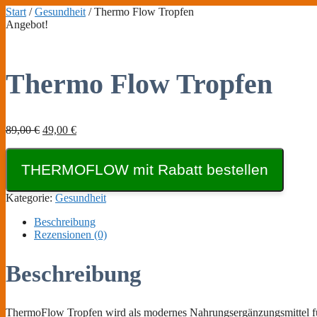
Zum
Start
/
Gesundheit
/ Thermo Flow Tropfen
Inhalt
Angebot!
springen
Thermo Flow Tropfen
Ursprünglicher
Aktueller
89,00
€
49,00
€
Preis
Preis
war:
ist:
THERMOFLOW mit Rabatt bestellen
89,00 €
49,00 €.
Kategorie:
Gesundheit
Beschreibung
Rezensionen (0)
Beschreibung
ThermoFlow Tropfen wird als modernes Nahrungsergänzungsmittel für M