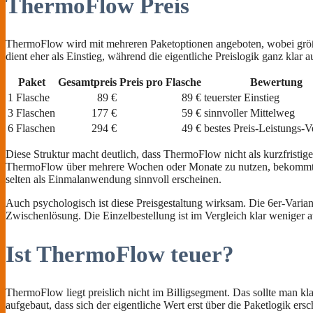
ThermoFlow Preis
ThermoFlow wird mit mehreren Paketoptionen angeboten, wobei größere
dient eher als Einstieg, während die eigentliche Preislogik ganz klar au
Paket
Gesamtpreis
Preis pro Flasche
Bewertung
1 Flasche
89 €
89 €
teuerster Einstieg
3 Flaschen
177 €
59 €
sinnvoller Mittelweg
6 Flaschen
294 €
49 €
bestes Preis-Leistungs-V
Diese Struktur macht deutlich, dass ThermoFlow nicht als kurzfristige
ThermoFlow über mehrere Wochen oder Monate zu nutzen, bekommt ein
selten als Einmalanwendung sinnvoll erscheinen.
Auch psychologisch ist diese Preisgestaltung wirksam. Die 6er-Varian
Zwischenlösung. Die Einzelbestellung ist im Vergleich klar weniger at
Ist ThermoFlow teuer?
ThermoFlow liegt preislich nicht im Billigsegment. Das sollte man klar
aufgebaut, dass sich der eigentliche Wert erst über die Paketlogik ers