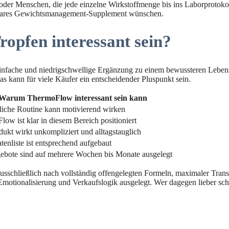
oder Menschen, die jede einzelne Wirkstoffmenge bis ins Laborprotokol
ierbares Gewichtsmanagement-Supplement wünschen.
opfen interessant sein?
einfache und niedrigschwellige Ergänzung zu einem bewussteren Lebensst
as kann für viele Käufer ein entscheidender Pluspunkt sein.
Warum ThermoFlow interessant sein kann
liche Routine kann motivierend wirken
ow ist klar in diesem Bereich positioniert
ukt wirkt unkompliziert und alltagstauglich
tenliste ist entsprechend aufgebaut
ebote sind auf mehrere Wochen bis Monate ausgelegt
sschließlich nach vollständig offengelegten Formeln, maximaler Transp
 Emotionalisierung und Verkaufslogik ausgelegt. Wer dagegen lieber schn