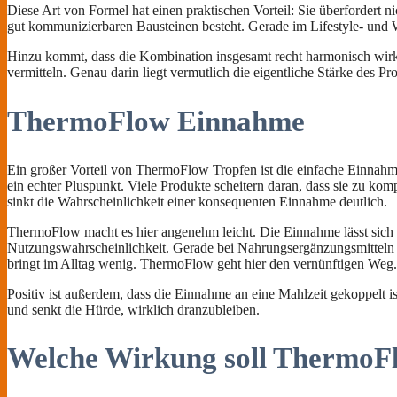
Diese Art von Formel hat einen praktischen Vorteil: Sie überfordert
gut kommunizierbaren Bausteinen besteht. Gerade im Lifestyle- und We
Hinzu kommt, dass die Kombination insgesamt recht harmonisch wirkt.
vermitteln. Genau darin liegt vermutlich die eigentliche Stärke des Pr
ThermoFlow Einnahme
Ein großer Vorteil von ThermoFlow Tropfen ist die einfache Einnahme
ein echter Pluspunkt. Viele Produkte scheitern daran, dass sie zu 
sinkt die Wahrscheinlichkeit einer konsequenten Einnahme deutlich.
ThermoFlow macht es hier angenehm leicht. Die Einnahme lässt sich o
Nutzungswahrscheinlichkeit. Gerade bei Nahrungsergänzungsmitteln is
bringt im Alltag wenig. ThermoFlow geht hier den vernünftigen Weg.
Positiv ist außerdem, dass die Einnahme an eine Mahlzeit gekoppelt 
und senkt die Hürde, wirklich dranzubleiben.
Welche Wirkung soll ThermoF