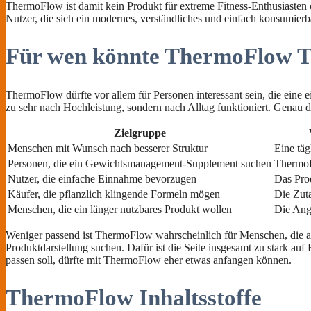
ThermoFlow ist damit kein Produkt für extreme Fitness-Enthusiasten 
Nutzer, die sich ein modernes, verständliches und einfach konsum
Für wen könnte ThermoFlow Tr
ThermoFlow dürfte vor allem für Personen interessant sein, die eine 
zu sehr nach Hochleistung, sondern nach Alltag funktioniert. Genau d
Zielgruppe
Menschen mit Wunsch nach besserer Struktur
Eine täg
Personen, die ein Gewichtsmanagement-Supplement suchen
ThermoFl
Nutzer, die einfache Einnahme bevorzugen
Das Prod
Käufer, die pflanzlich klingende Formeln mögen
Die Zuta
Menschen, die ein länger nutzbares Produkt wollen
Die Ang
Weniger passend ist ThermoFlow wahrscheinlich für Menschen, die au
Produktdarstellung suchen. Dafür ist die Seite insgesamt zu stark auf
passen soll, dürfte mit ThermoFlow eher etwas anfangen können.
ThermoFlow Inhaltsstoffe