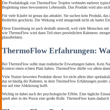
Die Produktlogik von ThermoFlow Tropfen verbindet mehrere typisch
Begleitung eines bewussteren Lebensstils. Das Produkt wird also nicht
Für viele Käufer ist genau das attraktiv. Sie suchen kein Produkt, das
Bedürfnis geschickt. Die Wirkung wird sinngemäß nicht als harter Eingr
Diese Einordnung ist auch deshalb sinnvoll, weil viele Menschen mi
wie ThermoFlow wird dann Teil eines persönlichen Rahmens: morgens
plausibelsten.
ThermoFlow Erfahrungen: Was 
Bei ThermoFlow sollte man realistische Erwartungen haben. Kein Nahr
Kontext einen echten Platz haben. ThermoFlow dürfte vor allem dan
Viele Nutzer bewerten Produkte dieser Art nicht allein über spektakul
das ist häufig der Rahmen, in dem ThermoFlow Erfahrungen positiv a
nur auf eine Abkürzung hofft.
Wichtig ist dabei auch der psychologische Effekt. Eine tägliche Einnah
spielt aber in der Praxis eine große Rolle. ThermoFlow kann dadurch 