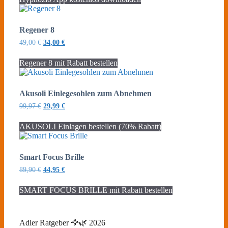
Regener 8
Ursprünglicher
Aktueller
49,00
€
34,00
€
Preis
Preis
war:
ist:
Regener 8 mit Rabatt bestellen
49,00 €
34,00 €.
Akusoli Einlegesohlen zum Abnehmen
Ursprünglicher
Aktueller
99,97
€
29,99
€
Preis
Preis
war:
ist:
AKUSOLI Einlagen bestellen (70% Rabatt)
99,97 €
29,99 €.
Smart Focus Brille
Ursprünglicher
Aktueller
89,90
€
44,95
€
Preis
Preis
war:
ist:
SMART FOCUS BRILLE mit Rabatt bestellen
89,90 €
44,95 €.
Adler Ratgeber 🦅🌿 2026