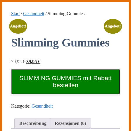
Zum
Inhalt
Start
/
Gesundheit
/ Slimming Gummies
springen
Angebot!
Angebot!
Angebot!
Angebot!
Slimming Gummies
Ursprünglicher
Aktueller
79,95
€
39,95
€
Preis
Preis
war:
ist:
SLIMMING GUMMIES mit Rabatt
79,95 €
39,95 €.
bestellen
Kategorie:
Gesundheit
Beschreibung
Rezensionen (0)