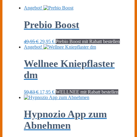
Angebot!
Prebio Boost
Ursprünglicher
Aktueller
49,95
€
29,95
€
Prebio Boost mit Rabatt bestellen
Preis
Preis
Angebot!
war:
ist:
49,95 €
29,95 €.
Wellnee Kniepflaster
dm
Ursprünglicher
Aktueller
59,83
€
17,95
€
WELLNEE mit Rabatt bestellen
Preis
Preis
war:
ist:
59,83 €
17,95 €.
Hypnozio App zum
Abnehmen