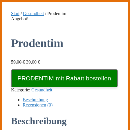
Zum
Inhalt
Start
/
Gesundheit
/ Prodentim
springen
Angebot!
Prodentim
Ursprünglicher
Aktueller
59,00
€
39,00
€
Preis
Preis
war:
ist:
PRODENTIM mit Rabatt bestellen
59,00 €
39,00 €.
Kategorie:
Gesundheit
Beschreibung
Rezensionen (0)
Beschreibung