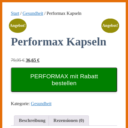
Zum
Inhalt
Start
/
Gesundheit
/ Performax Kapseln
springen
Angebot!
Angebot!
Angebot!
Angebot!
Angebot!
Performax Kapseln
Ursprünglicher
Aktueller
79,95
€
36,65
€
Preis
Preis
war:
ist:
79,95 €
PERFORMAX mit Rabatt
36,65 €.
bestellen
Kategorie:
Gesundheit
Beschreibung
Rezensionen (0)