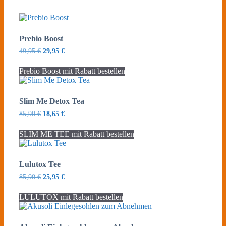
Prebio Boost
Ursprünglicher
Aktueller
49,95
€
29,95
€
Preis
Preis
war:
ist:
Prebio Boost mit Rabatt bestellen
49,95 €
29,95 €.
Slim Me Detox Tea
Ursprünglicher
Aktueller
85,90
€
18,65
€
Preis
Preis
war:
ist:
SLIM ME TEE mit Rabatt bestellen
85,90 €
18,65 €.
Lulutox Tee
Ursprünglicher
Aktueller
85,90
€
25,95
€
Preis
Preis
war:
ist:
LULUTOX mit Rabatt bestellen
85,90 €
25,95 €.