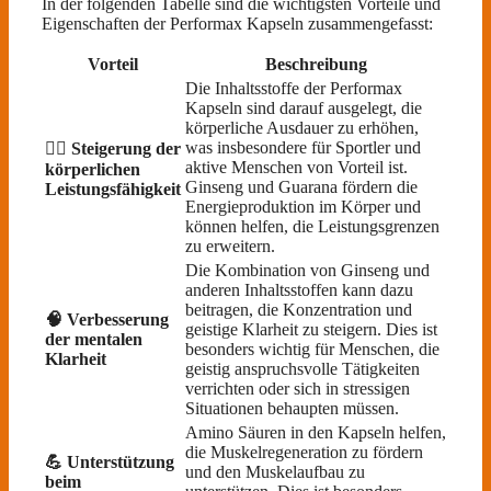
In der folgenden Tabelle sind die wichtigsten Vorteile und
Eigenschaften der Performax Kapseln zusammengefasst:
Vorteil
Beschreibung
Die Inhaltsstoffe der Performax
Kapseln sind darauf ausgelegt, die
körperliche Ausdauer zu erhöhen,
was insbesondere für Sportler und
🏋️‍♂️ Steigerung der
aktive Menschen von Vorteil ist.
körperlichen
Ginseng und Guarana fördern die
Leistungsfähigkeit
Energieproduktion im Körper und
können helfen, die Leistungsgrenzen
zu erweitern.
Die Kombination von Ginseng und
anderen Inhaltsstoffen kann dazu
beitragen, die Konzentration und
🧠 Verbesserung
geistige Klarheit zu steigern. Dies ist
der mentalen
besonders wichtig für Menschen, die
Klarheit
geistig anspruchsvolle Tätigkeiten
verrichten oder sich in stressigen
Situationen behaupten müssen.
Amino Säuren in den Kapseln helfen,
die Muskelregeneration zu fördern
💪 Unterstützung
und den Muskelaufbau zu
beim