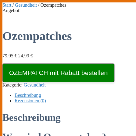
Zum
Start
/
Gesundheit
/ Ozempatches
Inhalt
Angebot!
springen
Ozempatches
Ursprünglicher
Aktueller
79,95
€
24,99
€
Preis
Preis
war:
ist:
OZEMPATCH mit Rabatt bestellen
79,95 €
24,99 €.
Kategorie:
Gesundheit
Beschreibung
Rezensionen (0)
Beschreibung