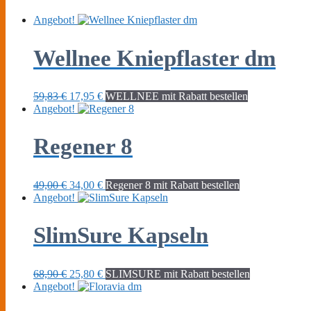
Angebot!
Wellnee Kniepflaster dm
Ursprünglicher
Aktueller
59,83
€
17,95
€
WELLNEE mit Rabatt bestellen
Preis
Preis
Angebot!
war:
ist:
59,83 €
17,95 €.
Regener 8
Ursprünglicher
Aktueller
49,00
€
34,00
€
Regener 8 mit Rabatt bestellen
Preis
Preis
Angebot!
war:
ist:
49,00 €
34,00 €.
SlimSure Kapseln
Ursprünglicher
Aktueller
68,90
€
25,80
€
SLIMSURE mit Rabatt bestellen
Preis
Preis
Angebot!
war:
ist:
68,90 €
25,80 €.