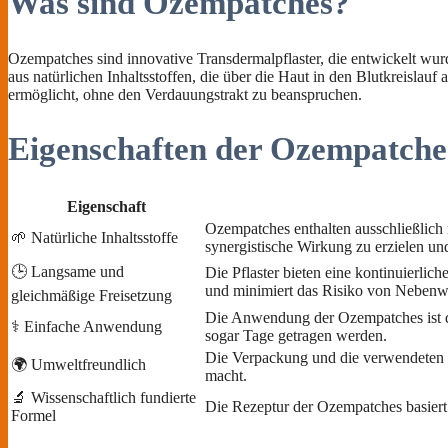
Was sind Ozempatches?
Ozempatches sind innovative Transdermalpflaster, die entwickelt wur
aus natürlichen Inhaltsstoffen, die über die Haut in den Blutkreisla
ermöglicht, ohne den Verdauungstrakt zu beanspruchen.
Eigenschaften der Ozempatche
Eigenschaft
Ozempatches enthalten ausschließlich n
🌱 Natürliche Inhaltsstoffe
synergistische Wirkung zu erzielen un
🕒 Langsame und
Die Pflaster bieten eine kontinuierlic
und minimiert das Risiko von Nebenw
gleichmäßige Freisetzung
Die Anwendung der Ozempatches ist den
⚕️ Einfache Anwendung
sogar Tage getragen werden.
Die Verpackung und die verwendeten 
🌍 Umweltfreundlich
macht.
🔬 Wissenschaftlich fundierte
Die Rezeptur der Ozempatches basiert 
Formel