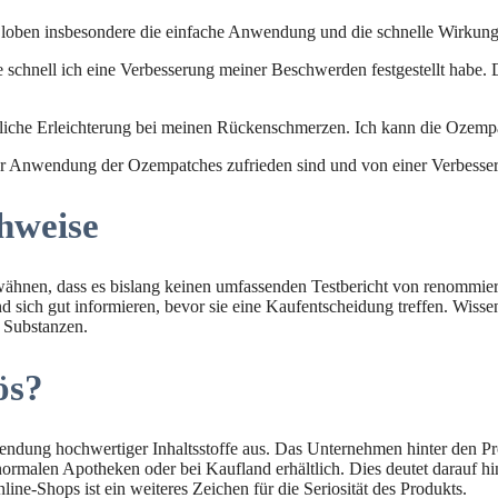
oben insbesondere die einfache Anwendung und die schnelle Wirkung de
 schnell ich eine Verbesserung meiner Beschwerden festgestellt habe. 
liche Erleichterung bei meinen Rückenschmerzen. Ich kann die Ozemp
r Anwendung der Ozempatches zufrieden sind und von einer Verbesser
chweise
rwähnen, dass es bislang keinen umfassenden Testbericht von renommiert
nd sich gut informieren, bevor sie eine Kaufentscheidung treffen. Wiss
 Substanzen.
ös?
ndung hochwertiger Inhaltsstoffe aus. Das Unternehmen hinter den Pr
malen Apotheken oder bei Kaufland erhältlich. Dies deutet darauf hin,
ine-Shops ist ein weiteres Zeichen für die Seriosität des Produkts.