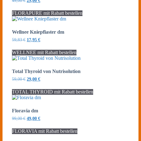
Ursprünglicher
Aktueller
49,00
€
29,00
€
Preis
Preis
war:
ist:
FLORAPURE mit Rabatt bestellen
49,00 €
29,00 €.
Wellnee Kniepflaster dm
Ursprünglicher
Aktueller
59,83
€
17,95
€
Preis
Preis
war:
ist:
WELLNEE mit Rabatt bestellen
59,83 €
17,95 €.
Total Thyroid von Nutrisolution
Ursprünglicher
Aktueller
59,00
€
29,00
€
Preis
Preis
war:
ist:
TOTAL THYROID mit Rabatt bestellen
59,00 €
29,00 €.
Floravia dm
Ursprünglicher
Aktueller
99,00
€
49,00
€
Preis
Preis
war:
ist:
FLORAVIA mit Rabatt bestellen
99,00 €
49,00 €.