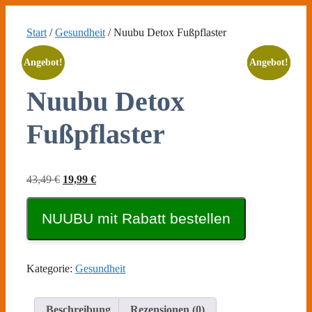
Zum
Inhalt
Start
/
Gesundheit
/ Nuubu Detox Fußpflaster
springen
Angebot!
Angebot!
Angebot!
Angebot!
Angebot!
Nuubu Detox
Fußpflaster
Ursprünglicher
Aktueller
43,49
€
19,99
€
Preis
Preis
war:
ist:
NUUBU mit Rabatt bestellen
43,49 €
19,99 €.
Kategorie:
Gesundheit
Beschreibung
Rezensionen (0)