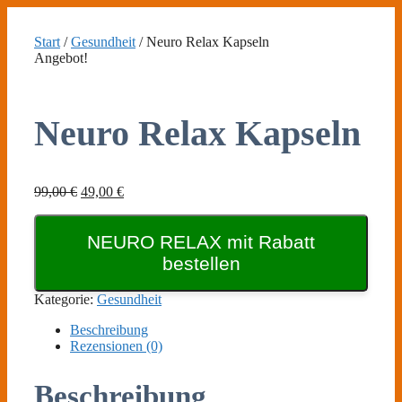
Zum
Inhalt
Start
/
Gesundheit
/ Neuro Relax Kapseln
springen
Angebot!
Neuro Relax Kapseln
Ursprünglicher
Aktueller
99,00
€
49,00
€
Preis
Preis
war:
ist:
99,00 €
NEURO RELAX mit Rabatt
49,00 €.
bestellen
Kategorie:
Gesundheit
Beschreibung
Rezensionen (0)
Beschreibung