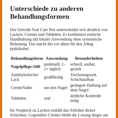
Unterschiede zu anderen
Behandlungsformen
Der Orivelle Nail Care Pen unterscheidet sich deutlich von
Lacken, Cremes und Tabletten. Er kombiniert einfache
Handhabung mit lokaler Anwendung ohne systemische
Belastung. Das macht ihn vor allem für den Alltag
praktikabel.
Behandlungsform
Anwendung
Besonderheiten
punktuell, 1–
schnell, sauber,
Nagelpflege-Stift
2× täglich
gezielt
Antimykotischer
Trocknungszeit,
großflächig
Lack
Schichtaufbau
geringere Haftung auf
Creme/Salbe
um den Nagel
dem Nagel
ärztliche Kontrolle
Tabletten
oral
nötig
Im Vergleich zu Lacken entfällt das Abfeilen dicker
Schichten. Gegenüber Cremes bleibt die Lösung länger am