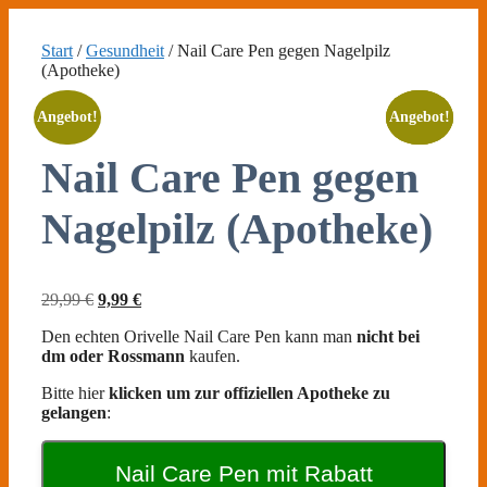
Zum
Inhalt
Start
/
Gesundheit
/ Nail Care Pen gegen Nagelpilz
springen
(Apotheke)
Angebot!
Angebot!
Angebot!
Angebot!
Nail Care Pen gegen
Nagelpilz (Apotheke)
Ursprünglicher
Aktueller
29,99
€
9,99
€
Preis
Preis
Den echten Orivelle Nail Care Pen kann man
nicht bei
war:
ist:
dm oder Rossmann
kaufen.
29,99 €
9,99 €.
Bitte hier
klicken um zur offiziellen Apotheke zu
gelangen
:
Nail Care Pen mit Rabatt