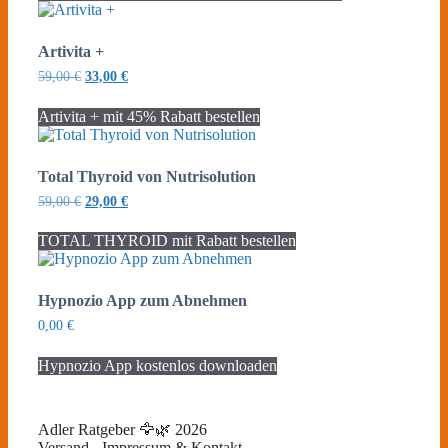
Artivita +
Ursprünglicher
Aktueller
59,00
€
33,00
€
Preis
Preis
war:
ist:
Artivita + mit 45% Rabatt bestellen
59,00 €
33,00 €.
Total Thyroid von Nutrisolution
Ursprünglicher
Aktueller
59,00
€
29,00
€
Preis
Preis
war:
ist:
TOTAL THYROID mit Rabatt bestellen
59,00 €
29,00 €.
Hypnozio App zum Abnehmen
0,00
€
Hypnozio App kostenlos downloaden
Adler Ratgeber 🦅🌿 2026
Versand - Impressum & Kontakt -