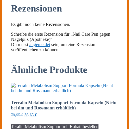
Rezensionen
Es gibt noch keine Rezensionen.
Schreibe die erste Rezension für „Nail Care Pen gegen
Nagelpilz (Apotheke)“
Du musst
angemeldet
sein, um eine Rezension
veröffentlichen zu können.
Ähnliche Produkte
Terralin Metabolism Support Formula Kapseln (Nicht
bei dm und Rossmann erhältlich)
Ursprünglicher
Aktueller
79,95
€
36,65
€
Preis
Preis
war:
ist:
Teralin Metabolism Support mit Rabatt bestellen
79,95 €
36,65 €.