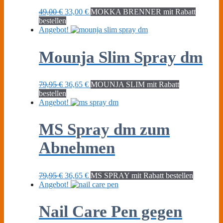
Ursprünglicher
Aktueller
49,00
€
33,00
€
MOKKA BRENNER mit Rabatt
Preis
Preis
bestellen
war:
ist:
Angebot!
49,00 €
33,00 €.
Mounja Slim Spray dm
Ursprünglicher
Aktueller
79,95
€
36,65
€
MOUNJA SLIM mit Rabatt
Preis
Preis
bestellen
war:
ist:
Angebot!
79,95 €
36,65 €.
MS Spray dm zum
Abnehmen
Ursprünglicher
Aktueller
79,95
€
36,65
€
MS SPRAY mit Rabatt bestellen
Preis
Preis
Angebot!
war:
ist:
79,95 €
36,65 €.
Nail Care Pen gegen