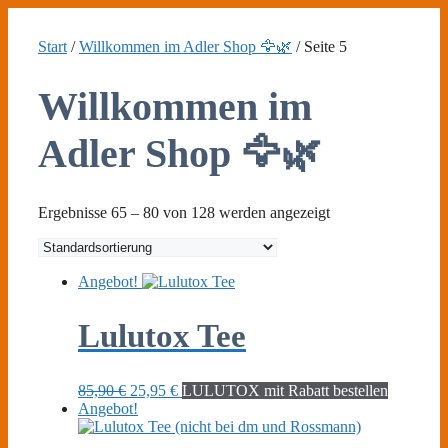
Zum
Inhalt
Start
/
Willkommen im Adler Shop 🦅🌿
/ Seite 5
springen
Willkommen im
Adler Shop 🦅🌿
Ergebnisse 65 – 80 von 128 werden angezeigt
Angebot!
Lulutox Tee
Ursprünglicher
Aktueller
85,90
€
25,95
€
LULUTOX mit Rabatt bestellen
Preis
Preis
Angebot!
war:
ist:
85,90 €
25,95 €.