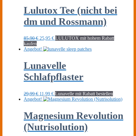
Lulutox Tee (nicht bei
dm und Rossmann)
Ursprünglicher
Aktueller
85,90
€
25,95
€
LULUTOX mit hohem Rabatt
Preis
Preis
kaufen
war:
ist:
Angebot!
85,90 €
25,95 €.
Lunavelle
Schlafpflaster
Ursprünglicher
Aktueller
29,99
€
11,99
€
Lunavelle mit Rabatt bestellen
Preis
Preis
Angebot!
war:
ist:
29,99 €
11,99 €.
Magnesium Revolution
(Nutrisolution)