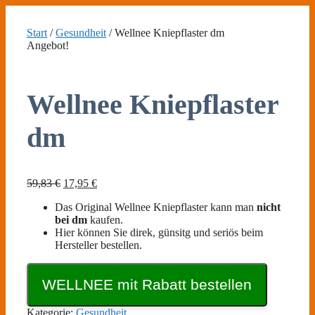
Zum
Inhalt
Start
/
Gesundheit
/ Wellnee Kniepflaster dm
springen
Angebot!
Wellnee Kniepflaster
dm
Ursprünglicher
Aktueller
59,83
€
17,95
€
Preis
Preis
Das Original Wellnee Kniepflaster kann man
nicht
war:
ist:
bei dm
kaufen.
59,83 €
17,95 €.
Hier können Sie direk, günsitg und seriös beim
Hersteller bestellen.
WELLNEE mit Rabatt bestellen
Kategorie:
Gesundheit