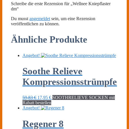
Schreibe die erste Rezension für „Wellnee Kniepflaster
dm“
Du musst
angemeldet
sein, um eine Rezension
veröffentlichen zu können.
Ähnliche Produkte
Angebot!
Soothe Relieve
Kompressionsstrümpfe
Ursprünglicher
Aktueller
59,83
€
17,95
€
SOOTHRELIEVE SOCKEN mit
Preis
Preis
Rabatt bestellen
war:
ist:
Angebot!
59,83 €
17,95 €.
Regener 8